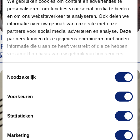
We gebruiken cookies om content en advertenties te
personaliseren, om functies voor social media te bieden
en om ons websiteverkeer te analyseren. Ook delen we
informatie over uw gebruik van onze site met onze
partners voor social media, adverteren en analyse. Deze
Inloop Kunst & Cultuur Dordrecht:
partners kunnen deze gegevens combineren met andere
Fotografie
informatie die u aan ze heeft verstrekt of die ze hebben
verzameld op basis van uw gebruik van hun services.
27 oktober 2026
09:30
Energiehuis, Ruimte P09
Toestemmingsselectie
Noodzakelijk
Voorkeuren
Statistieken
Marketing