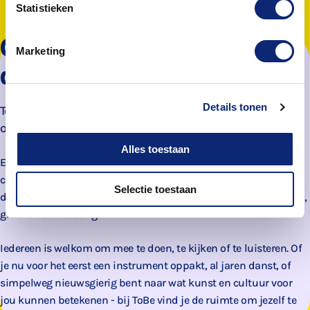
Statistieken
Cultuur beleven, maken en
Marketing
delen bij ToBe
Details tonen
ToBe is hét centrum voor kunst en cultuur in Dordrecht en
omgeving.
Alles toestaan
Een plek waar kinderen, jongeren en volwassenen hun
creativiteit ontdekken, ontwikkelen en delen. Van muziekles en
Selectie toestaan
dans tot theater, kunst en design: Bij ToBe draait het om plezier,
groei en ontmoeting!
Iedereen is welkom om mee te doen, te kijken of te luisteren. Of
je nu voor het eerst een instrument oppakt, al jaren danst, of
simpelweg nieuwsgierig bent naar wat kunst en cultuur voor
jou kunnen betekenen - bij ToBe vind je de ruimte om jezelf te