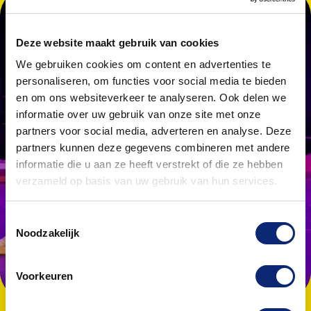
8 - 12 jaar
13 - 18 jaar
11 - 16 jaar
Vanaf 18 jaar
9 - 13 jaar
Deze website maakt gebruik van cookies
Songwriting for Kids
Theatergroep theater + zang & dans
Modern jazz 11-16 jaar
Modern jazz 18+
Edelsmeden
We gebruiken cookies om content en advertenties te
personaliseren, om functies voor social media te bieden
en om ons websiteverkeer te analyseren. Ook delen we
informatie over uw gebruik van onze site met onze
partners voor social media, adverteren en analyse. Deze
partners kunnen deze gegevens combineren met andere
informatie die u aan ze heeft verstrekt of die ze hebben
verzameld op basis van uw gebruik van hun services.
Toestemmingsselectie
Noodzakelijk
Voorkeuren