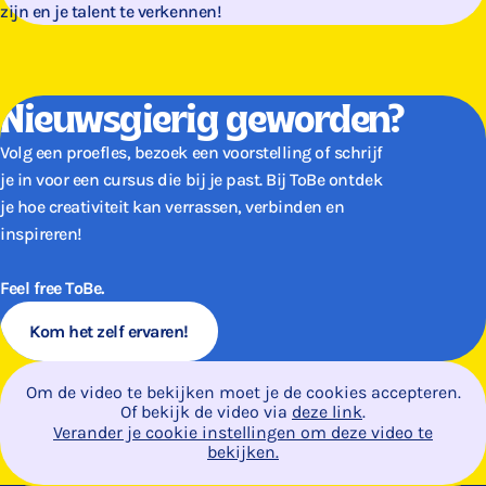
zijn en je talent te verkennen!
Nieuwsgierig geworden?
Volg een proefles, bezoek een voorstelling of schrijf
je in voor een cursus die bij je past. Bij ToBe ontdek
je hoe creativiteit kan verrassen, verbinden en
inspireren!
Feel free ToBe.
Kom het zelf ervaren!
Om de video te bekijken moet je de cookies accepteren.
Of bekijk de video via
deze link
.
Verander je cookie instellingen om deze video te
bekijken.