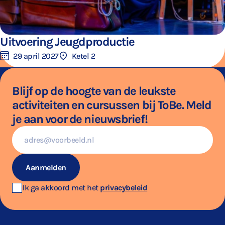
Uitvoering Jeugdproductie
29 april 2027
Ketel 2
Blijf op de hoogte van de leukste
activiteiten en cursussen bij ToBe. Meld
je aan voor de nieuwsbrief!
E-
mailadres
Aanmelden
Ik ga akkoord met het
privacybeleid