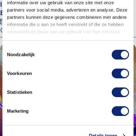
informatie over uw gebruik van onze site met onze
Inloop Kunst & Cultuur Zwijndrecht:
partners voor social media, adverteren en analyse. Deze
Beweeg mee
partners kunnen deze gegevens combineren met andere
17 december 2026
09:30
informatie die u aan ze heeft verstrekt of die ze hebben
Oude Raadhuis Zwijndrecht, Ruimte KunZt
verzameld op basis van uw gebruik van hun services.
Toestemmingsselectie
Noodzakelijk
Voorkeuren
Statistieken
Marketing
Details tonen