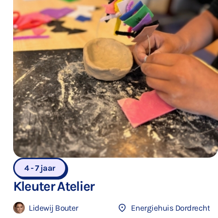
4 - 7 jaar
Kleuter Atelier
Lidewij Bouter
Energiehuis Dordrecht