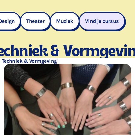
Design
Theater
Muziek
Vind je cursus
ech­niek
&
Vormgevi
Techniek & Vormgeving