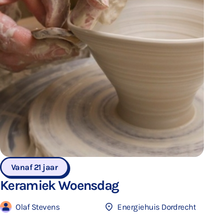
Vanaf 21 jaar
Keramiek Woensdag
Olaf Stevens
Energiehuis Dordrecht