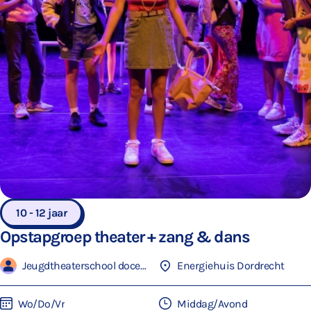
10 - 12 jaar
Opstapgroep theater + zang & dans
Jeugdtheaterschool docenten
Energiehuis Dordrecht
Wo/Do/Vr
Middag/Avond