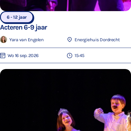
6 - 12 jaar
Acteren 6-9 jaar
Yara van Engelen
Energiehuis Dordrecht
Wo 16 sep. 2026
15:45