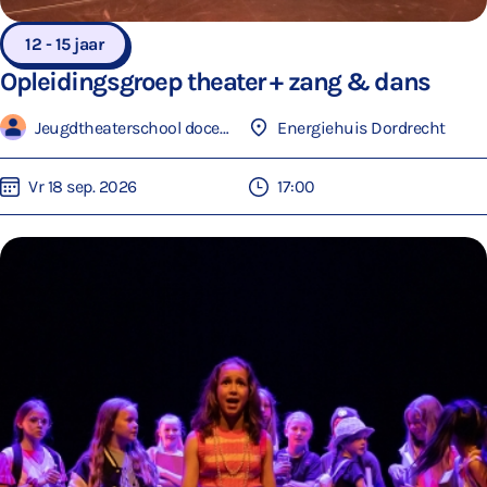
12 - 15 jaar
Opleidingsgroep theater + zang & dans
Jeugdtheaterschool docenten
Energiehuis Dordrecht
Vr 18 sep. 2026
17:00