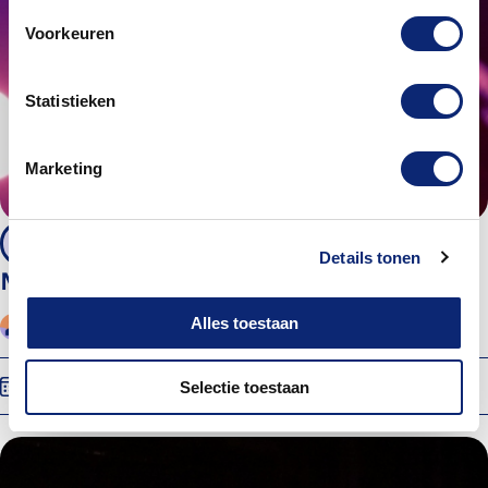
Voorkeuren
Statistieken
Marketing
9 - 12 jaar
Details tonen
Musical 9-12 jaar
Alles toestaan
Callina Knappmann
Energiehuis Dordrecht
Vr 18 sep. 2026
16:00
Selectie toestaan