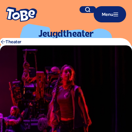
Navigatie
Zoek
Menu
overslaan
Jeugd­the­a­ter
Theater