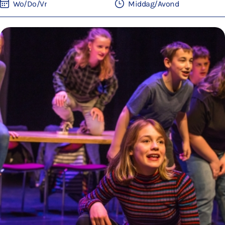
Wo/Do/Vr
Middag/Avond