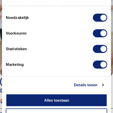
Toestemmingsselectie
Noodzakelijk
Voorkeuren
Statistieken
Marketing
Vanaf 55 jaar
Details tonen
Dance Workout 55+
Alles toestaan
Dansdocent
Energiehuis Dordrecht