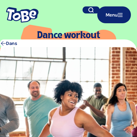
Navigatie
Zoek
Menu
overslaan
Dan­ce workout
Dans