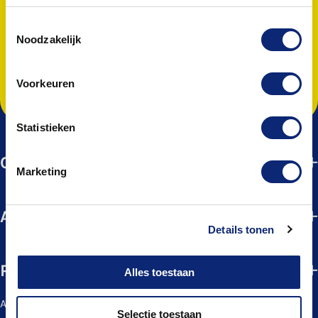
E-
mailadres
Toestemmingsselectie
Noodzakelijk
Aanmelden
Voorkeuren
Ik ga akkoord met het
privacybeleid
Statistieken
Cursussen
Marketing
Actueel
Details tonen
Praktisch
Alles toestaan
Algemene voorwaarden
Selectie toestaan