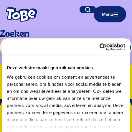
Navigatie
Zoek
Menu
overslaan
Zoeken
Zoeken
Deze website maakt gebruik van cookies
We gebruiken cookies om content en advertenties te
personaliseren, om functies voor social media te bieden
en om ons websiteverkeer te analyseren. Ook delen we
informatie over uw gebruik van onze site met onze
partners voor social media, adverteren en analyse. Deze
Blijf op de hoogte van de leukste
partners kunnen deze gegevens combineren met andere
activiteiten en cursussen bij ToBe. Meld
informatie die u aan ze heeft verstrekt of die ze hebben
verzameld op basis van uw gebruik van hun services.
je aan voor de nieuwsbrief!