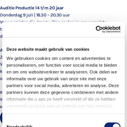
Auditie Productie 14 t/m 20 jaar
Donderdag 9 juli | 18.30 – 20.30 uur
Voor cursisten die graag willen spelen in een complete
theatervoorstelling. Tijdens de auditie krijg je spel- en
dansopdrachten en stel je jezelf kort voor.
Deze website maakt gebruik van cookies
Auditie Jeugdproductie 10 t/m 13 jaar
Zaterdag 11 juli | 13.00 – 16.15 uur
We gebruiken cookies om content en advertenties te
Voor cursisten die houden van toneelspelen of graag dansen. Je
personaliseren, om functies voor social media te bieden
krijgt verschillende spel- en dansopdrachten en mag kort iets
en om ons websiteverkeer te analyseren. Ook delen we
over jezelf vertellen.
informatie over uw gebruik van onze site met onze
partners voor social media, adverteren en analyse. Deze
Klik op de link hieronder en meld je direct aan voor de auditie.
partners kunnen deze gegevens combineren met andere
informatie die u aan ze heeft verstrekt of die ze hebben
We kijken ernaar uit je te ontmoeten en samen te werken aan
verzameld op basis van uw gebruik van hun services.
een mooi theaterseizoen!
Auditie Productie
Auditie Jeugdproductie
Toestemmingsselectie
Noodzakelijk