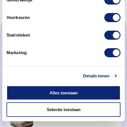
Voorkeuren
Meer praktische informatie
Statistieken
Tarie­ven
Marketing
Details tonen
Vakan­ties en vrije dagen
Alles toestaan
Selectie toestaan
Instru­ment huren