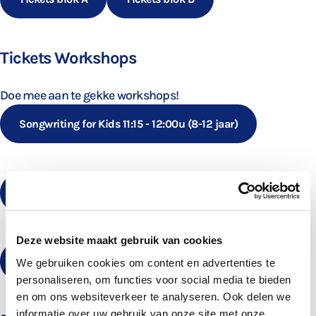
Tickets Workshops
Doe mee aan te gekke workshops!
Songwriting for Kids 11:15 - 12:00u (8-12 jaar)
Muziek op Schoot 11:30 - 12:30u (1-4 jaar)
Deze website maakt gebruik van cookies
Songwriting for Kids 13:00 - 13:45u (8-12 jaar)
We gebruiken cookies om content en advertenties te
personaliseren, om functies voor social media te bieden
en om ons websiteverkeer te analyseren. Ook delen we
informatie over uw gebruik van onze site met onze