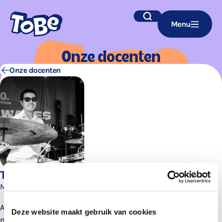
Navigatie
Zoek
Menu
overslaan
Onze docen­ten
Onze docenten
Tim van Emmerloot
Muziekdocent
Al vanaf z’n 9e jaar weet Tim het zeker: Ik wil drummen. Na het
Deze website maakt gebruik van cookies
mee gaan als drum-tech naar verschillende drum-clinics,