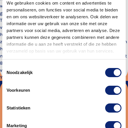
We gebruiken cookies om content en advertenties te
workshops en rock-concerten werd deze motivatie alleen maar
personaliseren, om functies voor social media te bieden
groter. Op 16 jarige leeftijd ging hij naar de School voor Jong
en om ons websiteverkeer te analyseren. Ook delen we
Talent aan het Koninklijk Conservatorium waar hij zich
informatie over uw gebruik van onze site met onze
verdiepte in de jazzwereld. Dit kwam uit de gedachte: ‘Al mijn
partners voor social media, adverteren en analyse. Deze
helden hebben zich hier ooit eens in verdiept, daar moet iets in
partners kunnen deze gegevens combineren met andere
zitten’. Hierna is hij gaan touren met moderne jazz trio SIMIO en
informatie die u aan ze heeft verstrekt of die ze hebben
hebben zij o.a het Princes Christina Concours 2019 gewonnen
verzameld op basis van uw gebruik van hun services.
met jury-, pers- en publieksprijs, en gespeeld op plekken als het
Bimhuis, Concertgebouw, What’s Next en mochten zij het
Toestemmingsselectie
voorprogramma verzorgen van gevestigde band de
Noodzakelijk
Yellowjackets.
Voorkeuren
Blijf op de hoogte van de leukste
activiteiten en cursussen bij ToBe. Meld
Statistieken
je aan voor de nieuwsbrief!
E-
mailadres
Marketing