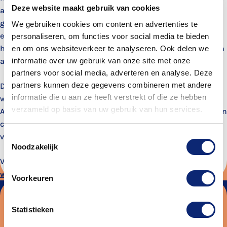
Deze website maakt gebruik van cookies
aan het Koninklijke Conservatorium van Den Haag. Sinds 2000
geef ik les aan saxofoon en klarinetstudenten van alle niveaus
We gebruiken cookies om content en advertenties te
en in alle stijlen. klassiek, jazz en pop. Mijn masterstudie aan
personaliseren, om functies voor social media te bieden
het conservatorium ging over het geven van improvisatie lessen
en om ons websiteverkeer te analyseren. Ook delen we
informatie over uw gebruik van onze site met onze
aan beginners.
partners voor social media, adverteren en analyse. Deze
partners kunnen deze gegevens combineren met andere
Daarnaast speel ik saxofoon in verschillende projecten,
informatie die u aan ze heeft verstrekt of die ze hebben
waaronder mijn eigen: The Electric Mandarine en
verzameld op basis van uw gebruik van hun services.
Athanasopoulos-Pin quartet. Ik heb 3 cd's uitgebracht met eigen
composities. Ook heb ik een boek geschreven met korte
verhalen, maar helaas is dit alleen beschikbaar in het Grieks. :-)
Toestemmingsselectie
Noodzakelijk
Voor meer info, concertdata enzovoort kun je terecht op
www.thanosmusic.com
Voorkeuren
Blijf op de hoogte van de leukste
Statistieken
activiteiten en cursussen bij ToBe. Meld