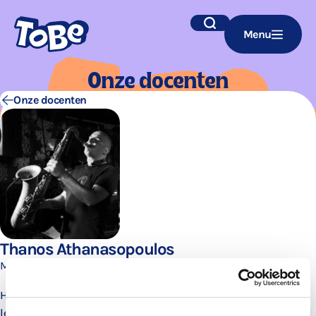
Navigatie
Zoek
Menu
overslaan
Onze docen­ten
Onze docenten
Thanos Athanasopoulos
Muziekdocent
Hello! Mijn naam is Thanos. Ik ben saxofoon en klarinet
leraar. In 2006 heb ik mijn bachelor en masterdiploma behaald