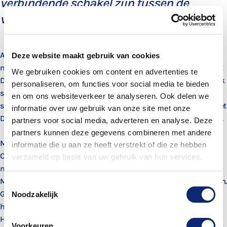
verbindende schakel zijn tussen de
vioolles en het orkest.
Al vroeg werd ik gegrepen door het samenspelen met andere
Deze website maakt gebruik van cookies
musici. Het spelen in een orkest is voor mij iedere dag een feest!
We gebruiken cookies om content en advertenties te
Door samen te musiceren bereik en verbind je zoveel mensen. Ik
personaliseren, om functies voor social media te bieden
stimuleer mijn leerlingen dan ook zo veel mogelijk samen te
en om ons websiteverkeer te analyseren. Ook delen we
spelen. En die mogelijkheid biedt ToBe; samenspelen kan bij het
informatie over uw gebruik van onze site met onze
Drechtsteden Jeugdorkest en het Drechtsteden Jeugdensemble.
partners voor social media, adverteren en analyse. Deze
partners kunnen deze gegevens combineren met andere
Mijn vioolopleiding heb ik gevolgd aan het Rotterdams
informatie die u aan ze heeft verstrekt of die ze hebben
Conservatorium bij Vaclav Novak en Jean Jacques Katarow. Na
verzameld op basis van uw gebruik van hun services.
mijn afstuderen (Cum Laude) ben ik eerst les gaan geven bij de
Muziekschool Hoeksche Waard en later bij ToBe cultuurcentrum.
Toestemmingsselectie
Gedurende mijn carrière heb ik bij diverse orkesten gespeeld;
Noodzakelijk
het Frysk Orkest, het Nederlands Balletorkest, het Noord
Hollands Philharmonische Orkest en het Residentie Orkest.
Voorkeuren