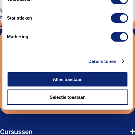
Sinds 1984 ben ik 1e violiste bij het Hollands Symfonie Orkest.
Daarnaast heb ik meegewerkt aan het programma Nederland
Statistieken
Zingt en de Messiah Masterclass bij de EO.
Marketing
Blijf op de hoogte van de leukste
activiteiten en cursussen bij ToBe. Meld
je aan voor de nieuwsbrief!
Details tonen
E-
mailadres
Alles toestaan
Aanmelden
Selectie toestaan
Ik ga akkoord met het
privacybeleid
Cursussen