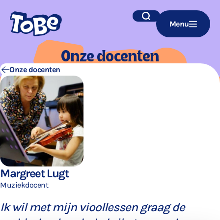
Navigatie
Zoek
Menu
overslaan
Onze docen­ten
Onze docenten
Margreet Lugt
Muziekdocent
Ik wil met mijn vioollessen graag de