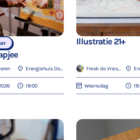
Illustratie 21+
aar
Papjee
ooren
Energiehuis Dordrecht
Freek de Vries-Lentsch
 2026
19:00
Woensdag
19