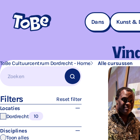
Navigatie
overslaan
Dans
Kunst & 
Vind
ToBe Cultuurcentrum Dordrecht - Home
Alle cursussen
Filters
overslaan
Zoeken
Filters
Reset filter
Locaties
Dordrecht
10
Disciplines
Toon alles