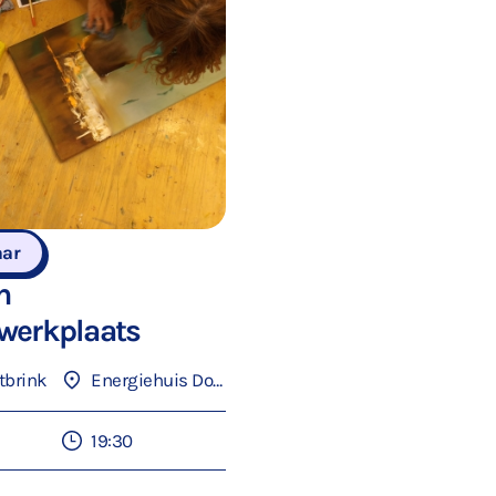
aar
n
werkplaats
tbrink
Energiehuis Dordrecht
19:30