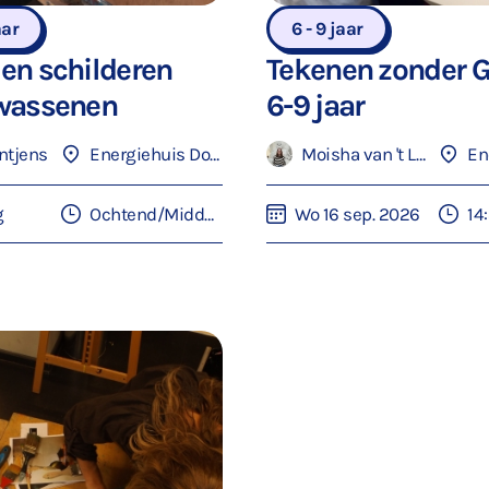
aar
6 - 9 jaar
en schilderen
Tekenen zonder 
lwassenen
6-9 jaar
ntjens
Energiehuis Dordrecht
Moisha van 't Loo
g
Ochtend/Middag
Wo 16 sep. 2026
14