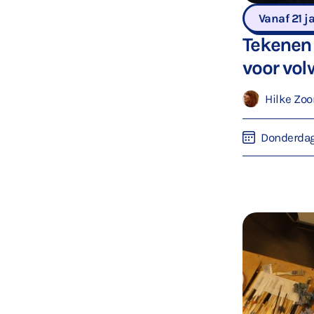
Vanaf 21 j
Tekenen 
voor vo
Hilke Zoo
Donderda