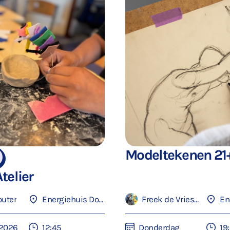
Modeltekenen 21
telier
outer
Energiehuis Dordrecht
Freek de Vries-Lentsch
 2026
12:45
Donderdag
19