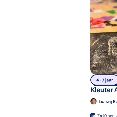
4 - 7 jaar
Kleuter A
Lidewij B
Za 19 sep.