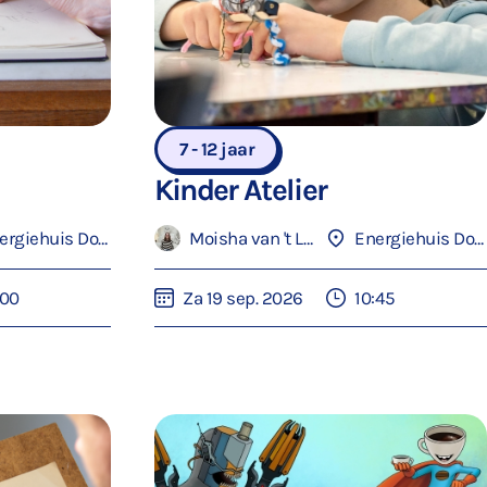
7 - 12 jaar
Kinder Atelier
Energiehuis Dordrecht
Moisha van 't Loo
Energiehuis Dordrecht
:00
Za 19 sep. 2026
10:45