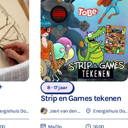
+
8 - 17 jaar
Strip en Games tekenen
Energiehuis Dordrecht
Joeri van den Anker
Energiehuis Dordrecht
:00
Ma/Do
16:00