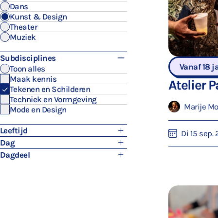
Dans
Kunst & Design
Theater
Muziek
Subdisciplines
Vanaf 18 j
Toon alles
Maak kennis
Atelier 
Tekenen en Schilderen
Techniek en Vormgeving
Marije M
Mode en Design
Leeftijd
Di 15 sep.
Dag
Dagdeel