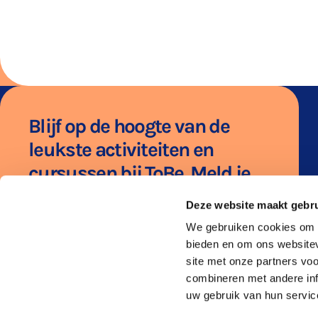
Blijf op de hoogte van de
leukste activiteiten en
cursussen bij ToBe. Meld je
aan voor de nieuwsbrief!
Deze website maakt gebru
E-
mailadres
Aanmelden
We gebruiken cookies om c
bieden en om ons websitev
Ik ga akkoord met het
privacybeleid
site met onze partners vo
combineren met andere inf
uw gebruik van hun servic