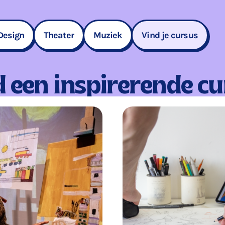
Design
Theater
Muziek
Vind je cursus
 een inspi­re­ren­de c