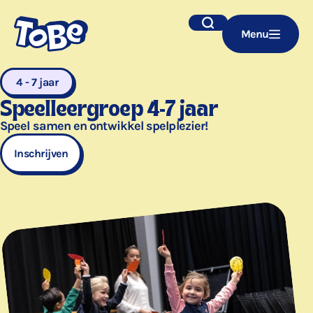
Navigatie
Zoek
Menu
overslaan
4 - 7 jaar
Speelleergroep 4-7 jaar
Speel samen en ontwikkel spelplezier!
Inschrijven