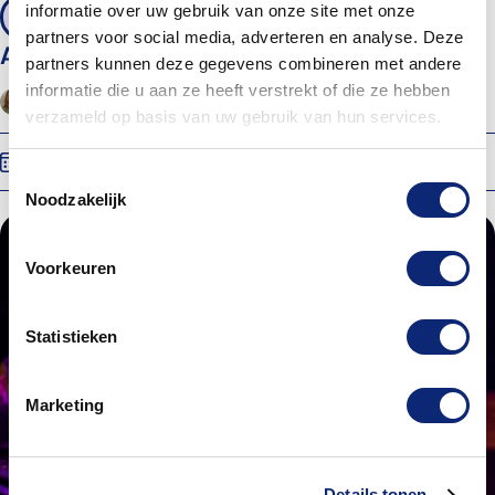
informatie over uw gebruik van onze site met onze
10 - 13 jaar
partners voor social media, adverteren en analyse. Deze
Acteren 10-13 jaar
partners kunnen deze gegevens combineren met andere
informatie die u aan ze heeft verstrekt of die ze hebben
Yara van Engelen
Energiehuis Dordrecht
verzameld op basis van uw gebruik van hun services.
Wo 16 sep. 2026
18:00
Toestemmingsselectie
Noodzakelijk
Voorkeuren
Statistieken
Marketing
Details tonen