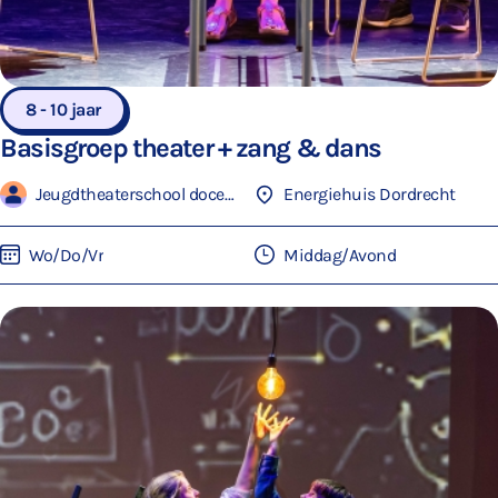
8 - 10 jaar
Basisgroep theater + zang & dans
Jeugdtheaterschool docenten
Energiehuis Dordrecht
Wo/Do/Vr
Middag/Avond