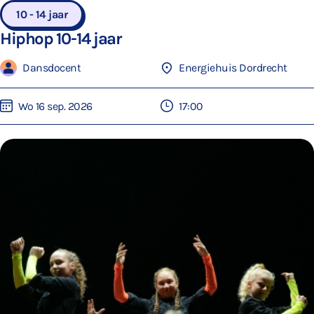
10 - 14 jaar
Hiphop 10-14 jaar
Dansdocent
Energiehuis Dordrecht
Wo 16 sep. 2026
17:00