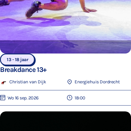
13 - 18 jaar
Breakdance 13+
Christian van Dijk
Energiehuis Dordrecht
Wo 16 sep. 2026
18:00