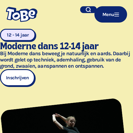
Navigatie
Zoek
Menu
overslaan
12 - 14 jaar
Moderne dans 12-14 jaar
Bij Moderne dans beweeg je natuurlijk en aards. Daarbij
wordt gelet op techniek, ademhaling, gebruik van de
grond, zwaaien, aanspannen en ontspannen.
Inschrijven