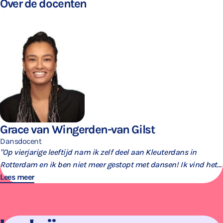
Over de docenten
Grace van Wingerden-van Gilst
Dansdocent
"Op vierjarige leeftijd nam ik zelf deel aan Kleuterdans in
Rotterdam en ik ben niet meer gestopt met dansen! Ik vind het
belangrijk om mezelf als docent én danser uit te blijven dagen."
Lees meer