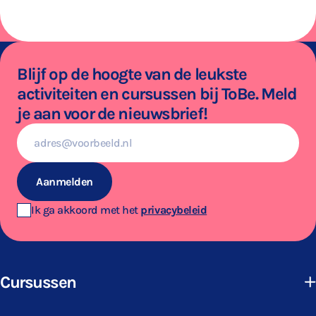
Blijf op de hoogte van de leukste
activiteiten en cursussen bij ToBe. Meld
je aan voor de nieuwsbrief!
E-
mailadres
Aanmelden
Ik ga akkoord met het
privacybeleid
Cursussen