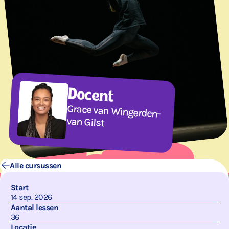
Docent
Grace van Wingerden-
van Gilst
Alle cursussen
Start
14 sep. 2026
Aantal lessen
36
Locatie