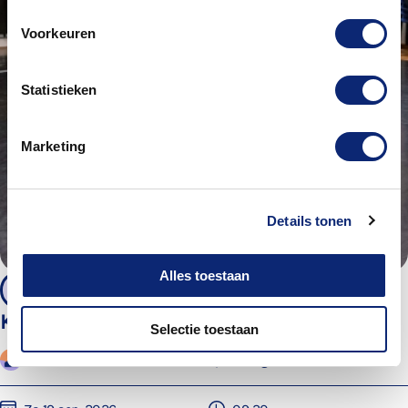
Voorkeuren
Statistieken
Marketing
Details tonen
Alles toestaan
4 - 6 jaar
Kunsthoppen voor kleuters
Selectie toestaan
Kindercursusdocenten
Energiehuis Dordrecht