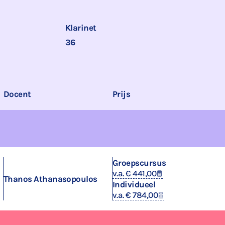
Klarinet
36
Docent
Prijs
Groepscursus
v.a. € 441,00
Thanos Athanasopoulos
Individueel
v.a. € 784,00