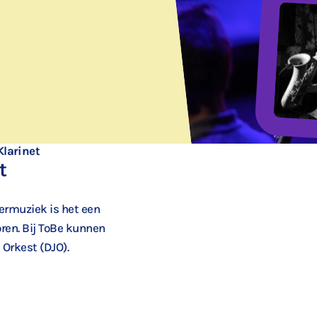
Klarinet
t
mermuziek is het een
oren. Bij ToBe kunnen
 Orkest (DJO).