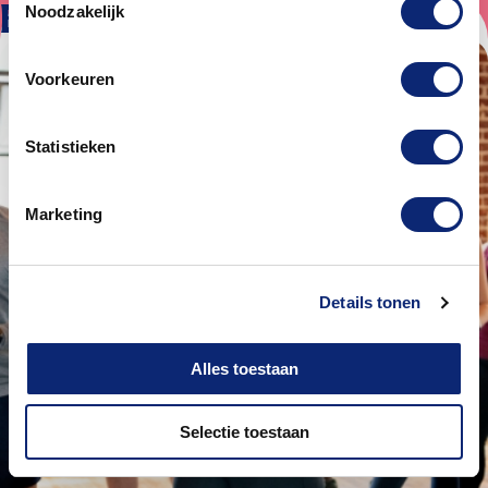
Bekijk ook
Noodzakelijk
Voorkeuren
Statistieken
Marketing
Details tonen
Alles toestaan
Selectie toestaan