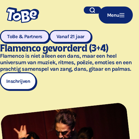
Navigatie
Zoek
Menu
overslaan
ToBe & Partners
Vanaf 21 jaar
Flamenco gevorderd (3+4)
Flamenco is niet alleen een dans, maar een heel
universum van muziek, ritmes, poëzie, emoties en een
prachtig samenspel van zang, dans, gitaar en palmas.
Inschrijven