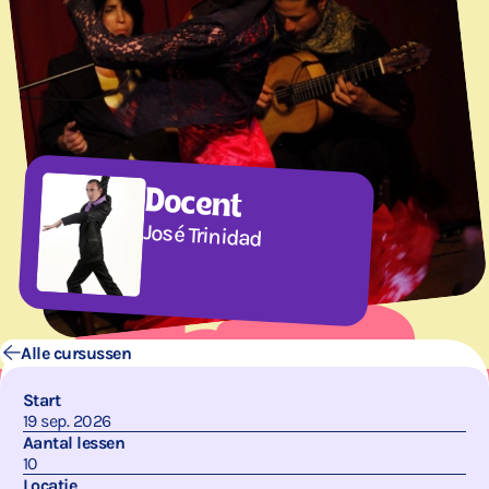
Docent
José Trinidad
Alle cursussen
Start
19 sep. 2026
Aantal lessen
10
Locatie