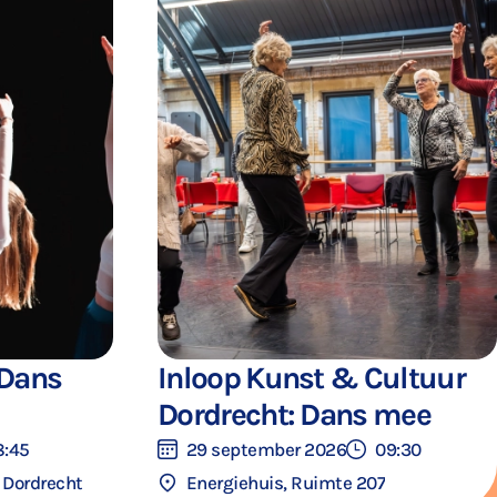
 Dans
Inloop Kunst & Cultuur
Dordrecht: Dans mee
8:45
29 september 2026
09:30
, Dordrecht
Energiehuis, Ruimte 207