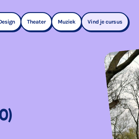
Design
Theater
Muziek
Vind je cursus
0)