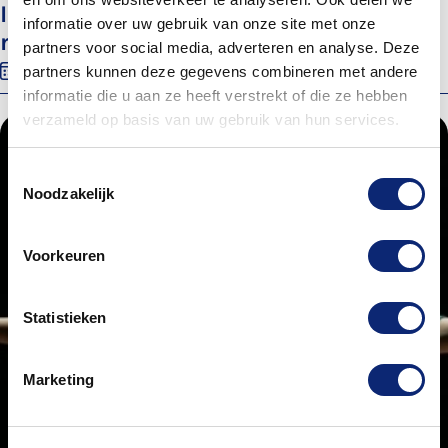
Inloop Kunst & Cultuur Dordrecht: Dans
informatie over uw gebruik van onze site met onze
mee
partners voor social media, adverteren en analyse. Deze
22 september 2026
09:30
Energiehuis, Ruimte 207
partners kunnen deze gegevens combineren met andere
informatie die u aan ze heeft verstrekt of die ze hebben
verzameld op basis van uw gebruik van hun services.
Toestemmingsselectie
Noodzakelijk
Voorkeuren
Statistieken
Marketing