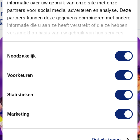
informatie over uw gebruik van onze site met onze
Inloop Kunst & Cultuur Dordrecht: Dans
partners voor social media, adverteren en analyse. Deze
mee
partners kunnen deze gegevens combineren met andere
24 november 2026
09:30
Energiehuis, Ruimte 207
informatie die u aan ze heeft verstrekt of die ze hebben
verzameld op basis van uw gebruik van hun services.
Toestemmingsselectie
Noodzakelijk
Voorkeuren
Statistieken
Marketing
Details tonen