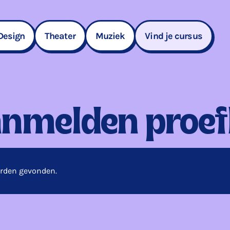
Design
Theater
Muziek
Vind je cursus
nmelden proef
orden gevonden.